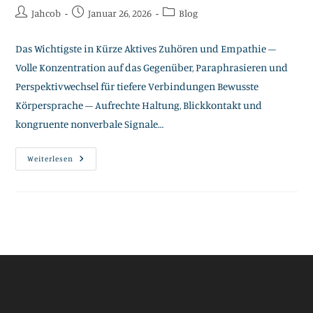
Beitrags-
Beitrag
Beitrags-
Jahcob
Januar 26, 2026
Blog
Autor:
veröffentlicht:
Kategorie:
Das Wichtigste in Kürze Aktives Zuhören und Empathie –
Volle Konzentration auf das Gegenüber, Paraphrasieren und
Perspektivwechsel für tiefere Verbindungen Bewusste
Körpersprache – Aufrechte Haltung, Blickkontakt und
kongruente nonverbale Signale…
Wie
Weiterlesen
Kommuniziere
Ich
Wirkungsvoll
In
Schwierigen
Gesprächen?